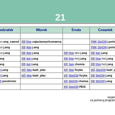
21
edziałek
Wtorek
Środa
Czwartek
ko
ang_zawod
RB
5hte
zajęciazwychowawcą
PMK
2bhDW
j.pols
ko
j.ang
RB
4bte
j.ang
PMK
2bhDW
j.pols
ko
j.ang
RB
4bte
j.ang
RB
5hte
-eko
j.ang
RB
4ah
j.ang
.ang
RB
4ah
j.ang
RB
5hte
-hot
j.ang
RB
5hte
-hot
j.ang
.ang
RB
4ah
j.ang
KR
3ate
chemia
RB
5hte
-hot
j.ang
W
j.ang
MŚ
4bte
kadr_płac
KR
4bte
fizyka
MŚ
3bteDW
kadr_
W
j.ang
MŚ
4bte
kadr_płac
KR
3bteDW
fizyka
RB
3bhDW
j.ang
W
pwobrnier
KR
3bhDW
chemia
RB
3bhDW
j.ang
KR
2bteDW
PEiS
wygen
za pomocą progra