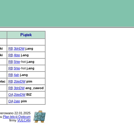
Piątek
ki
RB
3bhDW
j.ang
ki
RB
4bte
j.ang
RB
5hte
-hot
j.ang
RB
5hte
-hot
j.ang
RB
4ah
j.ang
płac
RB
2bteDW
pim
RB
3bhDW
ang_zawod
OA
2bteDW
BIZ
OA
2ate
pim
erowano 22.01.2025
mu
Plan lekcji Optivum
firmy
VULCAN