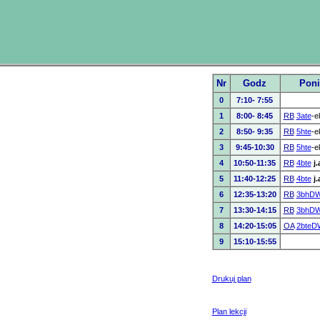
Nr
Godz
Poni
0
7:10- 7:55
1
8:00- 8:45
RB
3ate
-e
2
8:50- 9:35
RB
5hte
-e
3
9:45-10:30
RB
5hte
-e
4
10:50-11:35
RB
4bte
j
5
11:40-12:25
RB
4bte
j
6
12:35-13:20
RB
3bhD
7
13:30-14:15
RB
3bhD
8
14:20-15:05
OA
2bteD
9
15:10-15:55
Drukuj plan
Plan lekcji