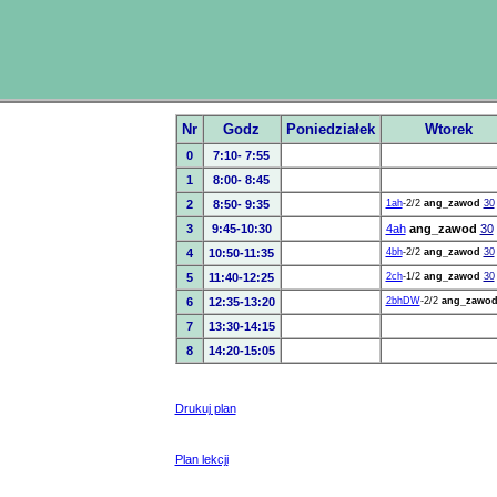
Nr
Godz
Poniedziałek
Wtorek
0
7:10- 7:55
1
8:00- 8:45
2
8:50- 9:35
1ah
-2/2
ang_zawod
30
3
9:45-10:30
4ah
ang_zawod
30
4
10:50-11:35
4bh
-2/2
ang_zawod
30
5
11:40-12:25
2ch
-1/2
ang_zawod
30
6
12:35-13:20
2bhDW
-2/2
ang_zawo
7
13:30-14:15
8
14:20-15:05
Drukuj plan
Plan lekcji