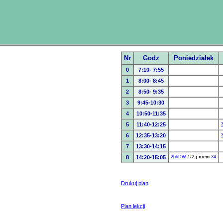
Nr
Godz
Poniedziałek
0
7:10- 7:55
1
8:00- 8:45
2
8:50- 9:35
3
9:45-10:30
4
10:50-11:35
5
11:40-12:25
6
12:35-13:20
7
13:30-14:15
8
14:20-15:05
2bhDW
-1/2
j.niem
34
Drukuj plan
Plan lekcji