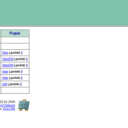
Piątek
5hte
j.polski
8
2bteDW
j.polski
8
2bteDW
j.polski
8
4ate
j.polski
8
4ate
j.polski
8
2dh
j.polski
8
22.01.2025
cji Optivum
my
VULCAN