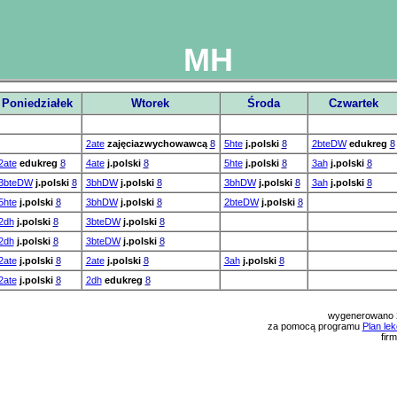
MH
Poniedziałek
Wtorek
Środa
Czwartek
2ate
zajęciazwychowawcą
8
5hte
j.polski
8
2bteDW
edukreg
8
2ate
edukreg
8
4ate
j.polski
8
5hte
j.polski
8
3ah
j.polski
8
3bteDW
j.polski
8
3bhDW
j.polski
8
3bhDW
j.polski
8
3ah
j.polski
8
5hte
j.polski
8
3bhDW
j.polski
8
2bteDW
j.polski
8
2dh
j.polski
8
3bteDW
j.polski
8
2dh
j.polski
8
3bteDW
j.polski
8
2ate
j.polski
8
2ate
j.polski
8
3ah
j.polski
8
2ate
j.polski
8
2dh
edukreg
8
wygenerowano 
za pomocą programu
Plan lek
fir